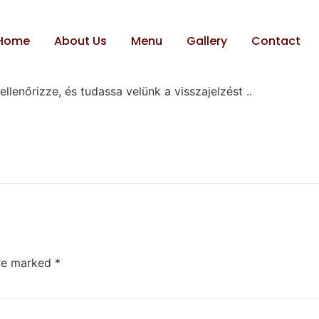
Home
About Us
Menu
Gallery
Contact
lenőrizze, és tudassa velünk a visszajelzést ..
are marked
*