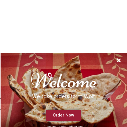
Welcome
We take orders form Wolt
Order Now
Swaad Indiai étterem