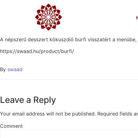
kokusos Burfi
Egyéb
2017-05-29
/
0 Comments
A népszerű desszert kókuszdió burfi visszatért a menübe, el
https://swaad.hu/product/burfi/
By
swaad
Leave a Reply
Your email address will not be published.
Required fields 
Comment